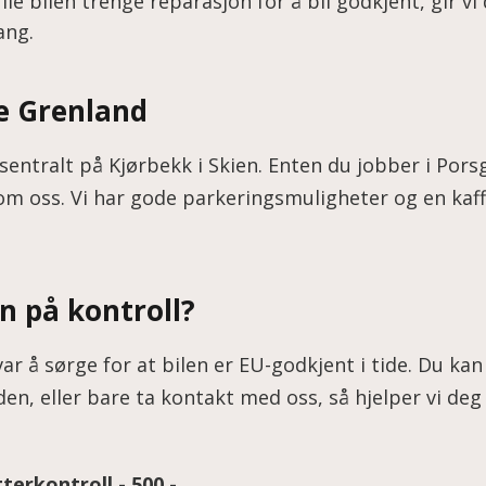
le bilen trenge reparasjon for å bli godkjent, gir vi
ang.
le Grenland
sentralt på Kjørbekk i Skien. Enten du jobber i Porsgr
nnom oss. Vi har gode parkeringsmuligheter og en kaf
n på kontroll?
ar å sørge for at bilen er EU-godkjent i tide. Du kan 
en, eller bare ta kontakt med oss, så hjelper vi deg
tterkontroll - 500,-