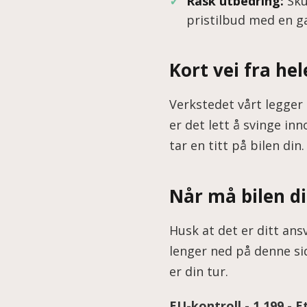
Rask utbedring:
Skul
pristilbud med en g
Kort vei fra he
Verkstedet vårt legger 
er det lett å svinge i
tar en titt på bilen din.
Når må bilen di
Husk at det er ditt ansv
lenger ned på denne sid
er din tur.
EU-kontroll - 1.199,- E