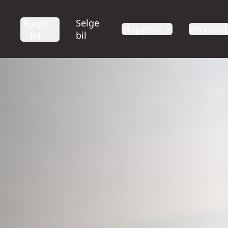
Selge
Kjøpe
Mopedbil
Verksted
bil
bil