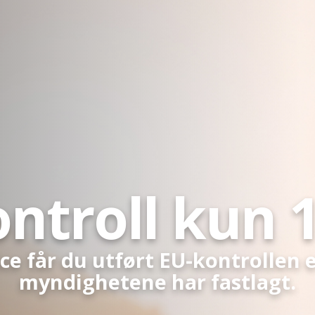
ntroll kun 1
ce får du utført EU-kontrollen 
myndighetene har fastlagt.