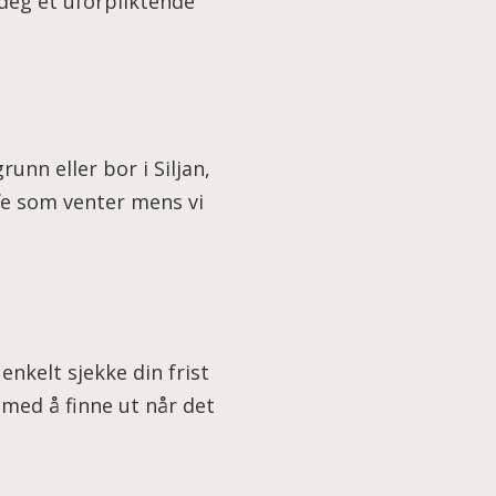
 deg et uforpliktende
unn eller bor i Siljan,
fe som venter mens vi
enkelt sjekke din frist
 med å finne ut når det