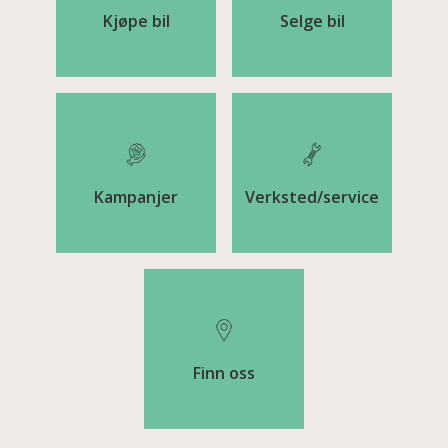
Kjøpe bil
Selge bil
Kampanjer
Verksted/service
Finn oss