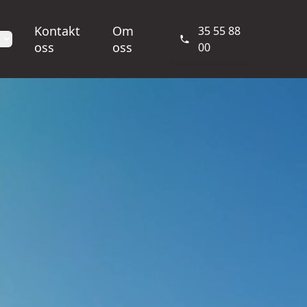
Kontakt
Om
35 55 88
oss
oss
00