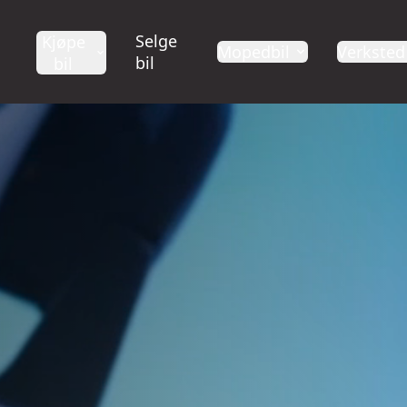
Selge
Kjøpe
Mopedbil
Verksted
bil
bil