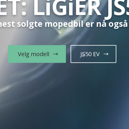
T: LiGiER JS
est solgte mopedbil er nå også 
Velg modell
JS50 EV