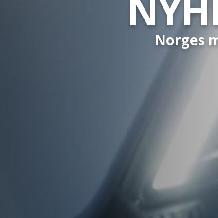
NYHE
Norges m